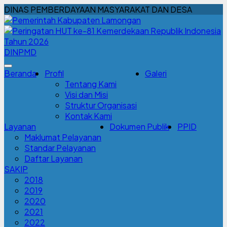
DINAS PEMBERDAYAAN MASYARAKAT DAN DESA
DINPMD
Beranda
Profil
Galeri
Tentang Kami
Visi dan Misi
Struktur Organisasi
Kontak Kami
Layanan
Dokumen Publik
PPID
Maklumat Pelayanan
Standar Pelayanan
Daftar Layanan
SAKIP
2018
2019
2020
2021
2022