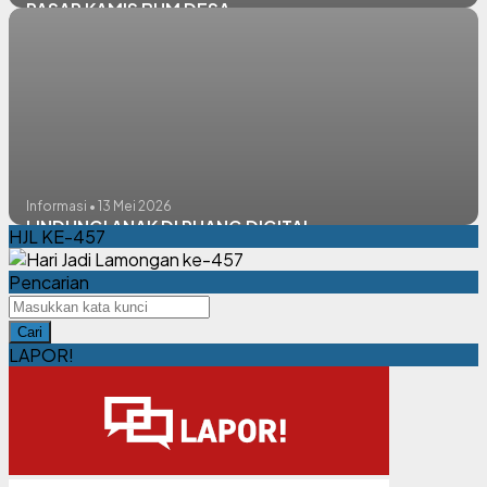
PASAR KAMIS BUM DESA
Informasi • 13 Mei 2026
LINDUNGI ANAK DI RUANG DIGITAL
HJL KE-457
Pencarian
Cari
LAPOR!