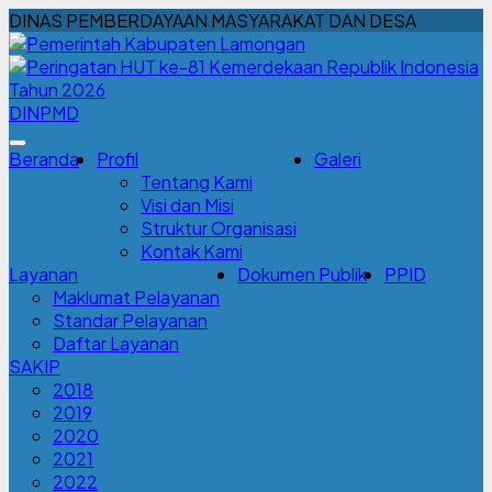
DINAS PEMBERDAYAAN MASYARAKAT DAN DESA
DINPMD
Beranda
Profil
Galeri
Tentang Kami
Visi dan Misi
Struktur Organisasi
Kontak Kami
Layanan
Dokumen Publik
PPID
Maklumat Pelayanan
Standar Pelayanan
Daftar Layanan
SAKIP
2018
2019
2020
2021
2022