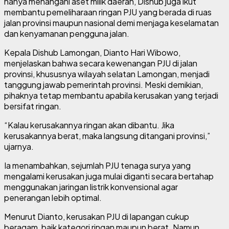
hanya menangani aset milik daerah, Dishub juga ikut
membantu pemeliharaan ringan PJU yang berada di ruas
jalan provinsi maupun nasional demi menjaga keselamatan
dan kenyamanan pengguna jalan.
Kepala Dishub Lamongan, Dianto Hari Wibowo,
menjelaskan bahwa secara kewenangan PJU di jalan
provinsi, khususnya wilayah selatan Lamongan, menjadi
tanggung jawab pemerintah provinsi. Meski demikian,
pihaknya tetap membantu apabila kerusakan yang terjadi
bersifat ringan.
“Kalau kerusakannya ringan akan dibantu. Jika
kerusakannya berat, maka langsung ditangani provinsi,”
ujarnya.
Ia menambahkan, sejumlah PJU tenaga surya yang
mengalami kerusakan juga mulai diganti secara bertahap
menggunakan jaringan listrik konvensional agar
penerangan lebih optimal.
Menurut Dianto, kerusakan PJU di lapangan cukup
beragam, baik kategori ringan maupun berat. Namun,