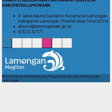
KABUPATEN LAMONGAN
Jl. Jaksa Agung Suprapto, Kecamatan Lamongan,
Kabupaten Lamongan, Provinsi Jawa Timur 62214
dinpmd@lamongankab.go.id
(0322) 321171
© 2026 Dinas Pemberdayaan Masyarakat dan Desa Kabupaten
Lamongan