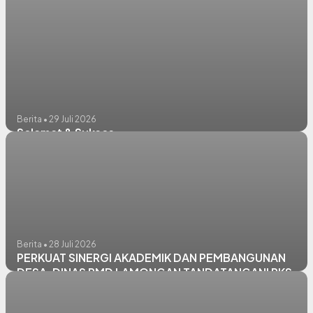
Berita • 29 Juli 2026
Selamat & Sukses
Berita • 28 Juli 2026
PERKUAT SINERGI AKADEMIK DAN PEMBANGUNAN
DESA, DINAS PMD LAMONGAN TANDATANGANI PKS
DENGAN UNIVERSITAS BILLFATH