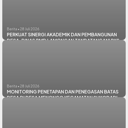
Berita • 28 Juli 2026
PERKUAT SINERGI AKADEMIK DAN PEMBANGUNAN
DESA, DINAS PMD LAMONGAN TANDATANGANI PKS
DENGAN UNIVERSITAS BILLFATH
Berita • 28 Juli 2026
MONITORING PENETAPAN DAN PENEGASAN BATAS
DESA DI DESA MENONGO KECAMATAN SUKODADI