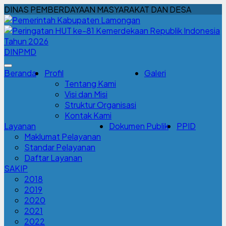
DINAS PEMBERDAYAAN MASYARAKAT DAN DESA
DINPMD
Beranda
Profil
Galeri
Tentang Kami
Visi dan Misi
Struktur Organisasi
Kontak Kami
Layanan
Dokumen Publik
PPID
Maklumat Pelayanan
Standar Pelayanan
Daftar Layanan
SAKIP
2018
2019
2020
2021
2022